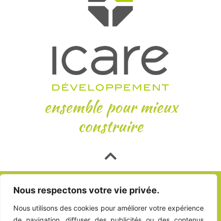
ensemble pour mieux
construire
Présentation
Nos engagements
Maître d’Œuvre
Nous respectons votre vie privée.
Contractant général
Marchés Publics Globaux
Nos références
Contact
Nous utilisons des cookies pour améliorer votre expérience
de navigation, diffuser des publicités ou des contenus