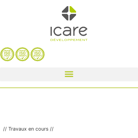
PROJET BATHELIER –
VALREAS (84)
// Travaux en cours //